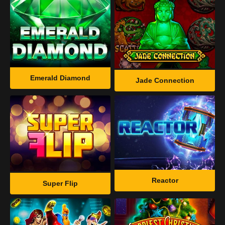
Promo Koder
Sådan indløser du kampagnekoder
Spinmacho Casino Mobile App
Mobile App Funktioner
Vip Program
Emerald Diamond
Jade Connection
Vip Fordele
Sikkerhed Og Spillerbeskyttelse
Data- og betalingssikkerhed
Ansvarligt spil
Spillerbeskyttelse Og 18+ Politik
Reactor
Indskud Og Udbetalinger
Super Flip
Tilbagetrækning Process
Licens Og Spil Fairness