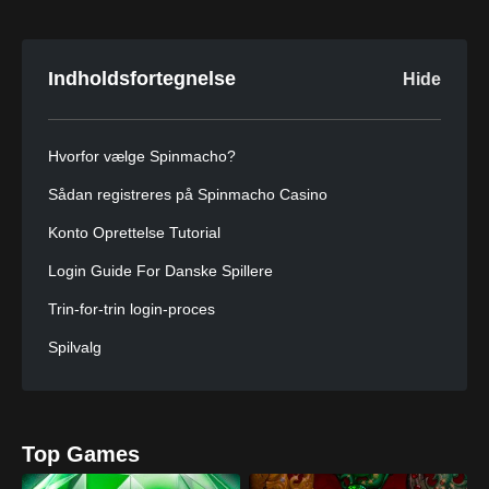
Indholdsfortegnelse
Hide
Hvorfor vælge Spinmacho?
Sådan registreres på Spinmacho Casino
Konto Oprettelse Tutorial
Login Guide For Danske Spillere
Trin-for-trin login-proces
Spilvalg
Bordspil Og Live Forhandlere
Bonusser Og Kampagner
Top Games
Ugentlige Turneringer