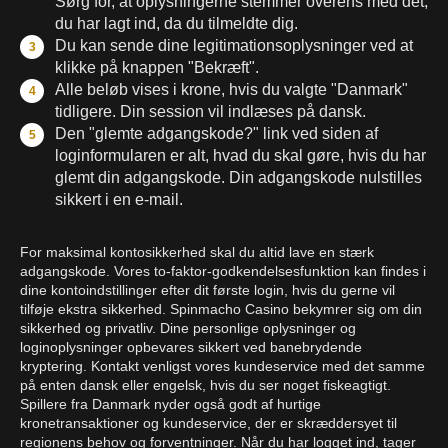
Sørg for, at oplysningerne stemmer overens med det,
du har lagt ind, da du tilmeldte dig.
Du kan sende dine legitimationsoplysninger ved at
klikke på knappen "Bekræft".
Alle beløb vises i krone, hvis du valgte "Danmark"
tidligere. Din session vil indlæses på dansk.
Den "glemte adgangskode?" link ved siden af
loginformularen er alt, hvad du skal gøre, hvis du har
glemt din adgangskode. Din adgangskode nulstilles
sikkert i en e-mail.
For maksimal kontosikkerhed skal du altid lave en stærk
adgangskode. Vores to-faktor-godkendelsesfunktion kan findes i
dine kontoindstillinger efter dit første login, hvis du gerne vil
tilføje ekstra sikkerhed. Spinmacho Casino bekymrer sig om din
sikkerhed og privatliv. Dine personlige oplysninger og
loginoplysninger opbevares sikkert ved banebrydende
kryptering. Kontakt venligst vores kundeservice med det samme
på enten dansk eller engelsk, hvis du ser noget fiskeagtigt.
Spillere fra Danmark nyder også godt af hurtige
kronetransaktioner og kundeservice, der er skræddersyet til
regionens behov og forventninger. Når du har logget ind, tager