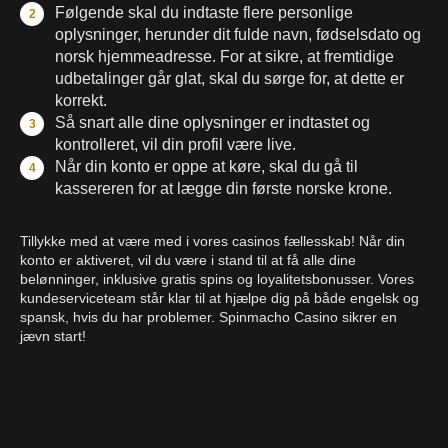
Følgende skal du indtaste flere personlige
oplysninger, herunder dit fulde navn, fødselsdato og
norsk hjemmeadresse. For at sikre, at fremtidige
udbetalinger går glat, skal du sørge for, at dette er
korrekt.
Så snart alle dine oplysninger er indtastet og
kontrolleret, vil din profil være live.
Når din konto er oppe at køre, skal du gå til
kassereren for at lægge din første norske krone.
Tillykke med at være med i vores casinos fællesskab! Når din
konto er aktiveret, vil du være i stand til at få alle dine
belønninger, inklusive gratis spins og loyalitetsbonusser. Vores
kundeserviceteam står klar til at hjælpe dig på både engelsk og
spansk, hvis du har problemer. Spinmacho Casino sikrer en
jævn start!