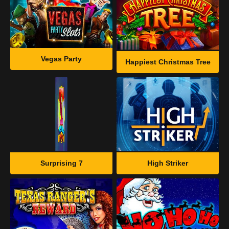
Hvordan Man Laver Indbetalinger Og Udbetalinger
Vegas Party
Happiest Christmas Tree
Goldbeard
High Striker