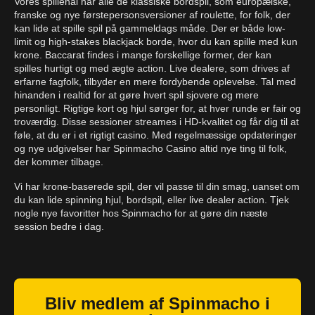
Vores spillehal har alle de klassiske bordspil, som europæiske,
franske og nye førstepersonsversioner af roulette, for folk, der
kan lide at spille spil på gammeldags måde. Der er både low-
limit og high-stakes blackjack borde, hvor du kan spille med kun
krone. Baccarat findes i mange forskellige former, der kan
spilles hurtigt og med ægte action. Live dealere, som drives af
erfarne fagfolk, tilbyder en mere fordybende oplevelse. Tal med
hinanden i realtid for at gøre hvert spil sjovere og mere
personligt. Rigtige kort og hjul sørger for, at hver runde er fair og
troværdig. Disse sessioner streames i HD-kvalitet og får dig til at
føle, at du er i et rigtigt casino. Med regelmæssige opdateringer
og nye udgivelser har Spinmacho Casino altid nye ting til folk,
der kommer tilbage.
Vi har krone-baserede spil, der vil passe til din smag, uanset om
du kan lide spinning hjul, bordspil, eller live dealer action. Tjek
nogle nye favoritter hos Spinmacho for at gøre din næste
session bedre i dag.
Bliv medlem af Spinmacho i