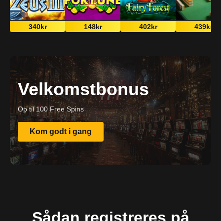
340kr
148kr
402kr
439kr
Velkomstbonus
Op til 100 Free Spins
Kom godt i gang
Sådan registreres på