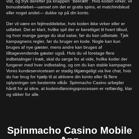
vist, og tryk derefter på knappen "Bekræft". Hvis koden virker, vil
bonusbeløbet—uanset om det er gratis spins, et matchindskud
eller noget andet— dukke op på din konto.
Der vil være en fejlmeddelelse, hvis koden ikke virker eller er
udløbet. Det er klart, hvilke spil der er berettiget til hvert tilbud,
og hvor mange gange du skal satse, før du kan udbetale. Tjek
kampagnens regler, før du bruger en kode. Nogle kan kun
bruges af nye gæster, mens andre kan bruges af
tilbagevendende gæster også. Hvis du vil foretage flere
indbetalinger i træk, skal du sørge for at vide, hvilke koder der
fungerer med hver indbetaling, og om du kan stable kampagner.
Vores kundeserviceteam er stadig tilgængeligt via live chat, hvis
du har brug for hjælp til at aktivere din konto eller få flere
oplysninger om bestemte vilkår. Spinmacho Casino arbejder
hårdt for at sikre, at kodeindløsningsprocessen er retfærdig, klar
og sikker for alle.
Spinmacho Casino Mobile