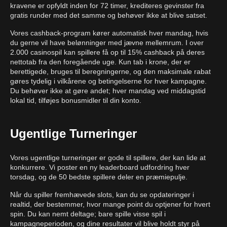
kravene er opfyldt inden for 72 timer, krediteres gevinster fra
gratis runder med det samme og behøver ikke at blive satset.
Vores cashback-program kører automatisk hver mandag, hvis
du gerne vil have belønninger med jævne mellemrum. I over
2.000 casinospil kan spillere få op til 15% cashback på deres
nettotab fra den foregående uge. Kun tab i krone, der er
berettigede, bruges til beregningerne, og den maksimale rabat
gøres tydelig i vilkårene og betingelserne for hver kampagne.
Du behøver ikke at gøre andet; hver mandag ved middagstid
lokal tid, tilføjes bonusmidler til din konto.
Ugentlige Turneringer
Vores ugentlige turneringer er gode til spillere, der kan lide at
konkurrere. Vi poster en ny leaderboard udfordring hver
torsdag, og de 50 bedste spillere deler en præmiepulje.
Når du spiller fremhævede slots, kan du se opdateringer i
realtid, der bestemmer, hvor mange point du optjener for hvert
spin. Du kan nemt deltage; bare spille visse spil i
kampagneperioden, og dine resultater vil blive holdt styr på