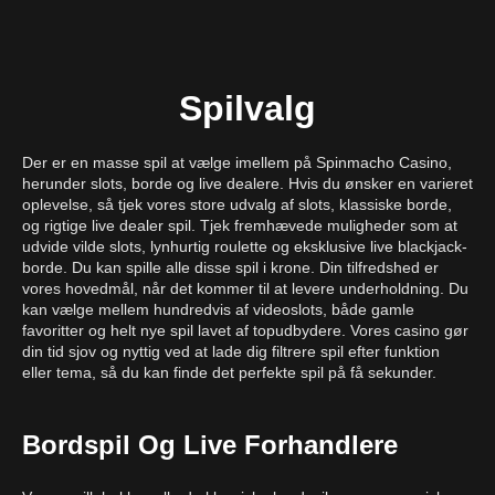
Spilvalg
Der er en masse spil at vælge imellem på Spinmacho Casino,
herunder slots, borde og live dealere. Hvis du ønsker en varieret
oplevelse, så tjek vores store udvalg af slots, klassiske borde,
og rigtige live dealer spil. Tjek fremhævede muligheder som at
udvide vilde slots, lynhurtig roulette og eksklusive live blackjack-
borde. Du kan spille alle disse spil i krone. Din tilfredshed er
vores hovedmål, når det kommer til at levere underholdning. Du
kan vælge mellem hundredvis af videoslots, både gamle
favoritter og helt nye spil lavet af topudbydere. Vores casino gør
din tid sjov og nyttig ved at lade dig filtrere spil efter funktion
eller tema, så du kan finde det perfekte spil på få sekunder.
Bordspil Og Live Forhandlere