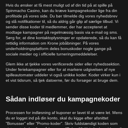
Hvis du ønsker at få mest muligt ud af din tid på at spille på
Spinmacho Casino, kan du kræve kampagnekoder lige fra din
profilside på vores side. Du bør tilmelde dig vores nyhedsbrev
og slå notifikationer til, så du aldrig går glip af særlige tilbud. Vi
sender disse koder til medlemmer, der har accepteret at
modtage kampagner på regelmæssig basis via e-mail og sms.
Sørg for, at dine kontaktoplysninger er opdaterede, så du kan få
rettidig information om Krone jobåbninger. På vores
underholdningsplatform deles bonuskoder nogle gange på
sociale medier og i officielle turneringsmeddelelser.
Glem ikke at tjekke vores verificerede sider eller nyhedssektion.
Under feriekampagner eller for at markere udgivelsen af nye
spilleautomater uddeler vi også unikke koder. Koder virker kun i
et vist tidsrum, så tjek datoerne, før du forsøger at bruge dem.
Sådan indløser du kampagnekoder
Processen for indløsning af kuponer er lavet til at være let. Mens
du er logget ind på din konto, skal du kigge efter afsnittet
"Bonusser" eller "Promo-koder". Skriv fuldstændigt koden som